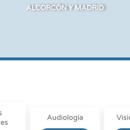
ALCORCÓN Y MADRID
s
Audiología
Visi
les