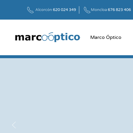
Alcorcón
620 024 349
Moncloa
676 823 406
Skip to main content
Marco Óptico