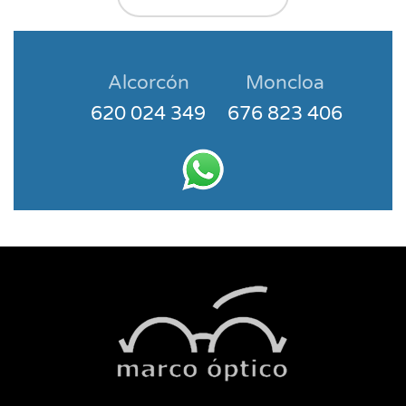
Alcorcón
Moncloa
620 024 349
676 823 406