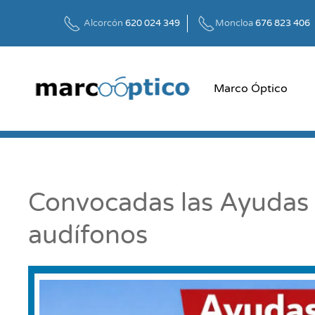
Alcorcón
620 024 349
Moncloa
676 823 406
Skip to main content
Marco Óptico
Convocadas las Ayudas 
audífonos