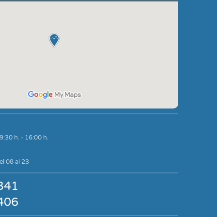
9:30 h. - 16:00 h.
l 08 al 23
341
406