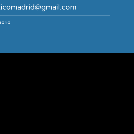
icomadrid@gmail.com
adrid